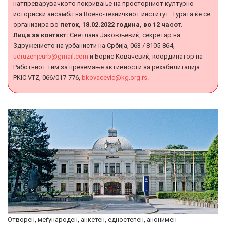
натпреварувачкото покривање на просторниот културно-
историски ансамбл на Воено-техничкиот институт. Турата ќе се
организира во
петок, 18.02.2022 година, во 12 часот
.
Лица за контакт:
Светлана Јаковљевиќ, секретар на
Здружението на урбанисти на Србија, 063 / 8105-864,
udruzenjeurb@gmail.com
и Борис Ковачевиќ, координатор на
Работниот тим за преземање активности за рехабилитација
PKIC VTZ, 066/017-776,
bkovacevic@kg.org.rs
.
Отворен, меѓународен, анкетен, едностепен, анонимен