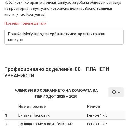
Урбанистичко-архитектонски конкурс за урбана обнова и санација
на просторната културно-историска целина „Воено-технички
институт во Крагуевац“
Преземи повеќе детали
Повеќе: Меѓународен урбанистичко-архитектонски
конкурс
Професионално одделение: 00 – ПЛАНЕРИ
УРБАНИСТИ
ЧЛЕНОВИ ВО СОБРАНИЕТО НА КОМОРАТА ЗА
ПЕРИОДОТ
2025 – 2029
Име и презиме
Регион
1
Биљана Насковиќ
Регион 1 и 5
2
Душица Трпчевска Анѓелковиќ
Регион 1 и 5