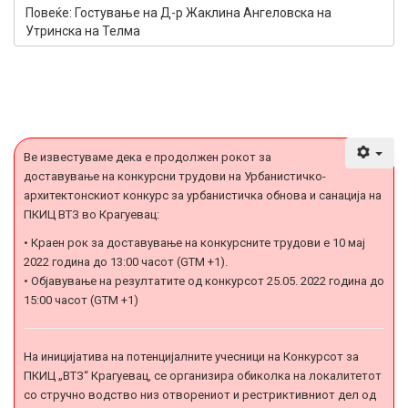
Повеќе: Гостување на Д-р Жаклина Ангеловска на
Утринска на Телма
Ве известуваме дека е продолжен рокот за
доставување на конкурсни трудови на Урбанистичко-
архитектонскиот конкурс за урбанистичка обнова и санација на
ПКИЦ ВТЗ во Крагуевац:
• Краен рок за доставување на конкурсните трудови е 10 мај
2022 година до 13:00 часот (GTM +1).
• Објавување на резултатите од конкурсот 25.05. 2022 година до
15:00 часот (GTM +1)
На иницијатива на потенцијалните учесници на Конкурсот за
ПКИЦ „ВТЗ“ Крагуевац, се организира обиколка на локалитетот
со стручно водство низ отворениот и рестриктивниот дел од