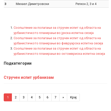
3
Михаел Димитровски
Регион 2, 3 и 4
Соопштение за полагање за стручен испит од областа на
урбанистичкото планирање во јунска испитна сесија
Соопштение за полагање за стручен испит од областа на
урбанистичкото планирање во февруарска испитна сесија
Соопштение за полагање за стручен испит од областа на
урбанистичкото планирање во октомвриска испитна сесија
Подкатегории
Стручен испит урбанизам
1
2
3
4
5
6
7
»
Крај