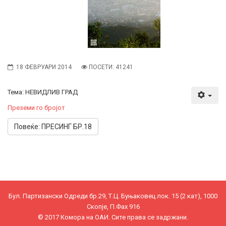
18 ФЕВРУАРИ 2014
ПОСЕТИ: 41241
Тема: НЕВИДЛИВ ГРАД
Преземи го бројот
Повеќе: ПРЕСИНГ БР.18
Бул. Партизански Одреди бр.29, Т.Ц. Буњаковец лок. 15 (2 кат), 1000
Скопје, П.Фах 916
© 2017 Комора на ОАИ. Сите права се задржани.