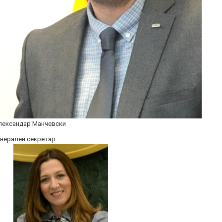
лександар Манчевски
енерален секретар