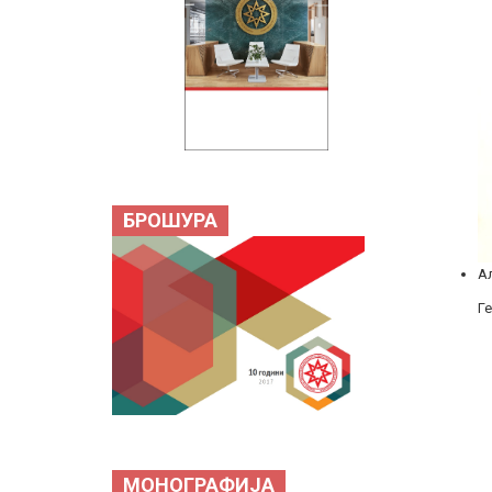
БРОШУРА
А
Г
МОНОГРАФИЈА