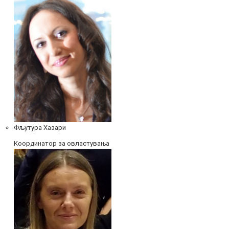
Фљутура Хазари
Координатор за овластувања