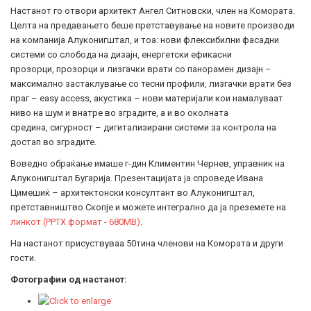
Настанот го отвори архитект Ангел Ситновски, член на Комората.
Целта на предавањето беше претставување на новите производи
на компанија Алуконигштал, и тоа: нови флексибилни фасадни
системи со слобода на дизајн, енергетски ефикасни
прозорци, прозорци и лизгачки врати со панорамен дизајн –
максимално застаклување со тесни профили, лизгачки врати без
праг – easy access, акустика – нови материјали кои намалуваат
ниво на шум и внатре во зградите, а и во околната
средина, сигурност – дигитализирани системи за контрола на
достап во зградите.
Воведно обраќање имаше г-дин Климентин Чернев, управник на
Алуконигштал Бугарија. Презентацијата ја спроведе Ивана
Цимешиќ – архитектонски консултант во Алуконигштал,
претставништво Скопје и можете интегрално да ја преземете на
линкот (PPTX формат - 680MB)
.
На настанот присуствуваа 50тина членови на Комората и други
гости.
Фотографии од настанот: