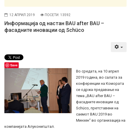
12 АПРИЛ 2019
ПОСЕТИ: 13592
Информација од настан BAU after BAU –
фасадните иновации од Schüco
Save
Во средата, на 10 април
2019 година, во салата за
конференции на Комората
се одржа предавање на
тема „BAU after BAU –
фасадните иновации од
Schüco, претставени на
саемот BAU 2019 во
Минхен“ во организација на
компанијата Алуконигштал.