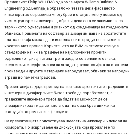
Предавачот Philip WILLEMS од компанијата Willems Building &
Engineering од Белгија ја образложи тезата дека фасадното
инженерство се развива многу брзо и станува многу повеќе од
чист структурен инженеринг, објасни дека сега се занимава и со
термичкото однесување и ризикот од кондензација на градежната
обвивка. Примената на софтвер за дизајн им дава на архитектите
алатка со која можат да ги исполнат сите продукти на нивниот
креативниот процес. Користењето на БИМ системите станува
стандарден начин за градење на најсложените проекти,
одржливиот дизајн стана тренд заедно со зелените ознаки,
енергетските перформанси на зградите, технологијата на стаклени
производи и другите материјали напредуваат, обвивки за напредни
згради во паметни градови.
Презентацијата даде преглед на тоа како архитектите, градежните
инженери и дизајнерските бироа треба да соработуваат, а
градежните инженери треба да бидат во можност да се
специјализираат и да се прилагодат на оваа брза движечка
еволуција во рамките на фасадите.
На презентацијата присуствуваа шеесетина инженери, членови на
Комората. По исцрпување на дискусијата која произлезе по
завршување на презентацијата, организаторот приреди пригодна