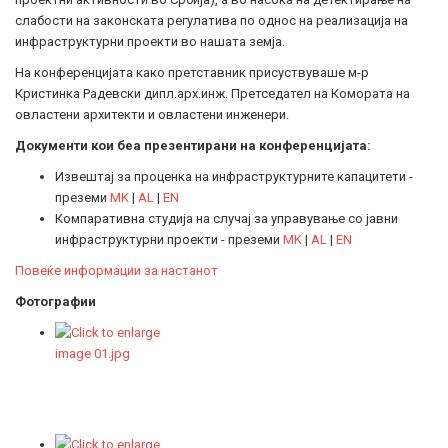
слабости на законската регулатива по однос на реализација на
инфраструктурни проекти во нашата земја.
На конференцијата како претставник присуствуваше м-р
Кристинка Радевски дипл.арх.инж. Претседател на Комората на
овластени архитекти и овластени инженери.
Документи кои беа презентирани на конференцијата:
Извештај за проценка на инфраструктурните капацитети -
преземи
MK
|
AL
|
EN
Компаративна студија на случај за управување со јавни
инфраструктурни проекти - преземи
MK
|
AL
|
EN
Повеќе информации за настанот
Фотографии