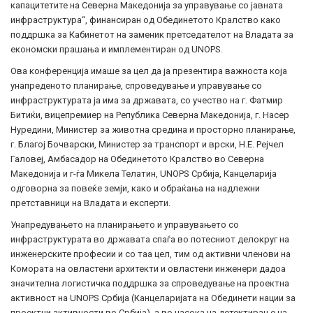
капацитетите на Северна Македонија за управување со јавната
инфраструктура“, финансиран од Обединетото Кралство како
поддршка за Кабинетот на заменик претседателот на Владата за
економски прашања и имплементиран од UNOPS.
Ова конференција имаше за цел да ја презентира важноста која
унапреденото планирање, спроведување и управување со
инфраструктурата ја има за државата, со учество на г. Фатмир
Битиќи, вицепремиер на Република Северна Македонија, г. Насер
Нуредини, Министер за животна средина и просторно планирање,
г. Благој Бочварски, Министер за транспорт и врски, Н.Е. Рејчел
Галовеј, Амбасадор на Обединетото Кралство во Северна
Македонија и г-ѓа Микела Телатин, UNOPS Србија, Канцеларија
одговорна за повеќе земји, како и обраќања на надлежни
претставници на Владата и експерти.
Унапредувањето на планирањето и управувањето со
инфраструктурата во државата спаѓа во потесниот делокруг на
инженерските професии и со таа цел, тим од активни членови на
Комората на овластени архитекти и овластени инженери дадоа
значителна логистичка поддршка за спроведување на проектна
активност на UNOPS Србија (Канцеларијата на Обединети нации за
проектни активности во Србија), а во насока на детектирање на