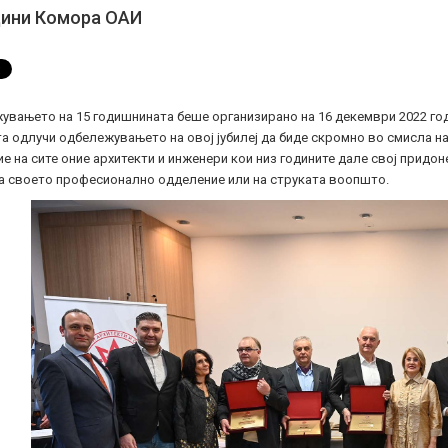
дини Комора ОАИ
увањето на 15 годишнината беше организирано на 16 декември 2022 год
 одлучи одбележувањето на овој јубилеј да биде скромно во смисла на
е на сите оние архитекти и инженери кои низ годините дале свој придон
на своето професионално одделение или на струката воопшто.