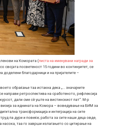
членови на Комората (
листа на именувани награди за
 со својата посветеност 15 години во континуитет, се
беа доделени благодарници и на пријателите –
оето обраќање таа истакна дека „... значајните
 се направи ретроспектива на сработеното, рефлексија
урсот, дали сме сѐ уште на вистинскиот пат“. М-р
 визија за иднината на Комора – воведување на БИМ за
 дигитална трансформација и интеграција на сите
труд па дури и повеќе; работа за сите наши деца овде,
аа насока, таа го заврши излагањето со цитирање на