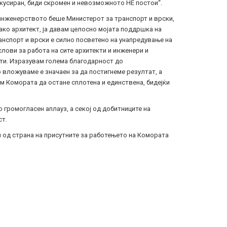
фокусиран, биди скромен и невозможното НЕ постои“.
а инженерството беше Министерот за транспорт и врски,
како архитект, ја давам целосно мојата поддршка на
нспорт и врски е силно посветено на унапредување на
лови за работа на сите архитекти и инженери и
кти. Изразувам голема благодарност до
 вложуваме е значаен за да постигнеме резултат, а
ам Комората да остане сплотена и единствена, бидејќи
громогласен аплауз, а секој од добитниците на
т.
 од страна на присутните за работењето на Комората