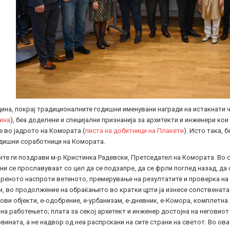
ина, покрај традиционалните годишни именувани награди на истакнати 
ина
), беа доделени и специјални признанија за архитекти и инженери кои
 во јадрото на Комората (
листа на добитници на Плакети
). Исто така, 
дишни соработници на Комората.
те ги поздрави м-р Кристинка Радевски, Претседател на Комората. Во св
и се прославуваат со цел да се подзапре, да се фрли поглед назад, да
реното наспроти ветеното, премерување на резултатите и проверка на к
, во продолжение на обраќањето во кратки црти ја изнесе сопствената
ови објекти, е-одобрение, е-урбанизам, е-дневник, е-Комора, комплетна
на работењето; плата за секој архитект и инженер достојна на неговиот 
вината, а не надвор од неа распрскани на сите страни на светот. Во ов