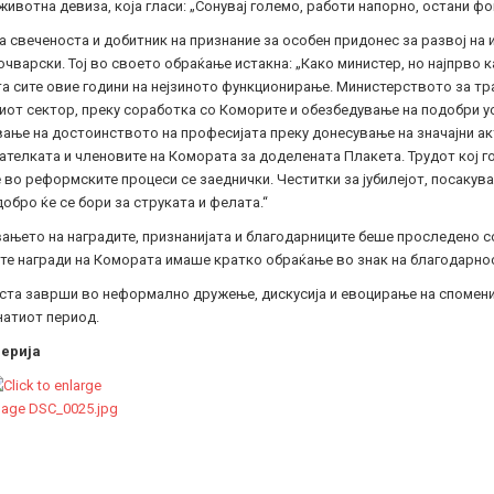
животна девиза, која гласи: „Сонувај големо, работи напорно, остани 
а свеченоста и добитник на признание за особен придонес за развој н
очварски. Тој во своето обраќање истакна: „Како министер, но најпрво 
 сите овие години на нејзиното функционирање. Министерството за тра
от сектор, преку соработка со Коморите и обезбедување на подобри ус
вање на достоинството на професијата преку донесување на значајни а
телката и членовите на Комората за доделената Плакета. Трудот кој го
 во реформските процеси се заеднички. Честитки за јубилејот, посакув
добро ќе се бори за струката и фелата.“
њето на наградите, признанијата и благодарниците беше проследено со 
те награди на Комората имаше кратко обраќање во знак на благодарнос
ста заврши во неформално дружење, дискусија и евоцирање на спомени
натиот период.
ерија