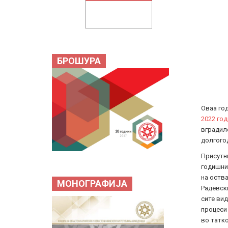
БРОШУРА
Оваа год
2022 год
вградиле
долгого
Присутни
годишнин
на оства
МОНОГРАФИЈА
Радевски
сите вид
процеси 
во татко