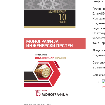
својата 
Гостин н
Благој Б
Комората
градежни
подигну
Претседа
успесите
МОНОГРАФИЈА
така нај
ИНЖЕНЕРСКИ ПРСТЕН
Доделува
годишни
Свечено
во изми
Фотогал