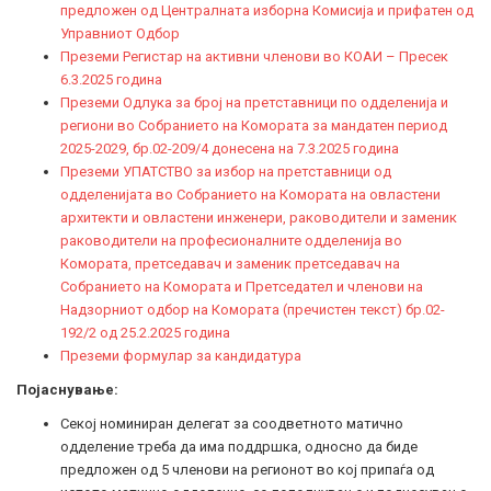
предложен од Централната изборна Комисија и прифатен од
Управниот Одбор
Преземи Регистар на активни членови во КОАИ – Пресек
6.3.2025 година
Преземи Одлука за број на претставници по одделенија и
региони во Собранието на Комората за мандатен период
2025-2029, бр.02-209/4 донесена на 7.3.2025 година
Преземи УПАТСТВО за избор на претставници од
одделенијата во Собранието на Комората на овластени
архитекти и овластени инженери, раководители и заменик
раководители на професионалните одделенија во
Комората, претседавач и заменик претседавач на
Собранието на Комората и Претседател и членови на
Надзорниот одбор на Комората (пречистен текст) бр.02-
192/2 од 25.2.2025 година
Преземи формулар за кандидатура
Појаснување:
Секој номиниран делегат за соодветното матично
одделение треба да има поддршка, односно да биде
предложен од 5 членови на регионот во кој припаѓа од