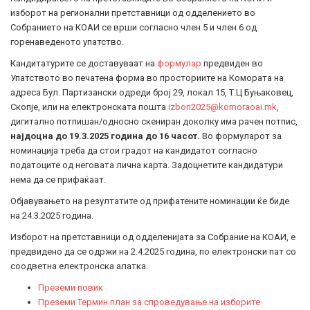
изборот на регионални претставници од одделението во
Собранието на КОАИ се врши согласно член 5 и член 6 од
горенаведеното упатство.
Кандитатурите се доставуваат на
формулар
предвиден во
Упатството во печатена форма во просториите на Комората на
адреса Бул. Партизански одреди број 29, локал 15, Т.Ц Буњаковец,
Скопје, или на електронската пошта
izbori2025@komoraoai.mk
,
дигитално потпишан/односно скениран доколку има рачен потпис,
најдоцна до 19.3.2025 година до 16 часот.
Во формуларот за
номинација треба да стои градот на кандидатот согласно
податоците од неговата лична карта. Задоцнетите кандидатури
нема да се прифаќаат.
Објавувањето на резултатите од прифатените номинации ќе биде
на 24.3.2025 година.
Изборот на претставници од одделенијата за Собрание на КОАИ, е
предвидено да се одржи на 2.4.2025 година, по електронски пат со
соодветна електронска алатка.
Преземи повик
Преземи Термин план за спроведување на изборите