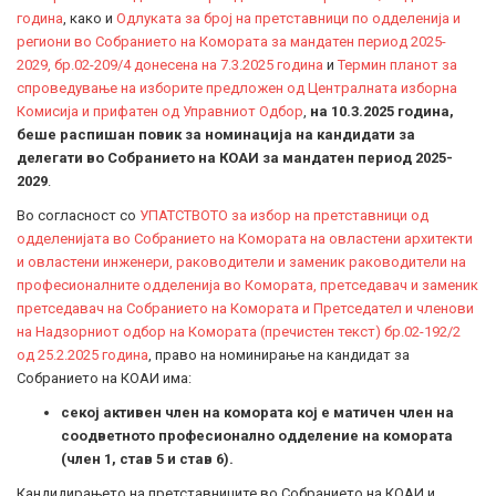
година
, како и
Одлуката за број на претставници по одделенија и
региони во Собранието на Комората за мандатен период 2025-
2029, бр.02-209/4 донесена на 7.3.2025 година
и
Термин планот за
спроведување на изборите предложен од Централната изборна
Комисија и прифатен од Управниот Одбор
,
на 10.3.2025 година,
беше распишан повик за номинација на кандидати за
делегати во Собранието на КОАИ за мандатен период 2025-
2029
.
Во согласност со
УПАТСТВОТО за избор на претставници од
одделенијата во Собранието на Комората на овластени архитекти
и овластени инженери, раководители и заменик раководители на
професионалните одделенија во Комората, претседавач и заменик
претседавач на Собранието на Комората и Претседател и членови
на Надзорниот одбор на Комората (пречистен текст) бр.02-192/2
од 25.2.2025 година
, право на номинирање на кандидат за
Собранието на КОАИ има:
секој активен член на комората кој е матичен член на
соодветното професионално одделение на комората
(член 1, став 5 и став 6).
Кандидирањето на претставниците во Собранието на КОАИ и