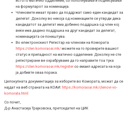
истото матично одделение, со пополнување и поднесување
на формуларот за номинација.
Членовите имаат право да поддржат само еден кандидат за
делегат. Доколку во некоја од номинациите се утврди дека
кандидатот за делегат има добиено поддршка од член кој
веќе има дадено поддршка на друг кандидат за делегат,
номинацијата се поништува.
Во електронскиот Регистар на членови на Комората
https://clen.komoraoai.mk/
можете на го проверите вашиот
статус и припадност на матично одделение. Доколку не сте
регистрирани ве охрабруваме да го направите тоа тука
https://clen.komoraoai.mk/register
со емаил адресата на која
ја добивте оваа порака.
Целокупната документација за изборите во Комората, можат да се
најдат на веб страната на КОАИ:
https://komoraoai.mk/clenovi-vo-
komorata.html
Со почит,
Д-р Анастасија Трајковска, претседател на ЦИК