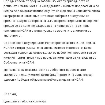
Поради големиот број на забелешки околу припадноста на
регионот и матичноста на кандидатите и нивните предлагачи, а со
цел да се расчистат истите, сѐ уште не е објавена конечната листа
на прифатени номинации, што подразбира и донесување на
предлог-одлука од страна на ЦИК за пролонгирање на изборниот
процес се до конечно ажурирање на Регистарот на активни
членови на КОАИ и отстранување на воочените аномалии во
Упатството.
Со конечното ажурирање на Регистарот на активни членови на
КОАИ и отстранувањето на аномалиите во Упатството, ќе се
создадат услови да се продолжи со изборниот процес и тоа со
изменет термин план и нов повик за номинации за кандидати во
Собранието на КОАИ.
Дополнителните активности за изборниот процес и сите
активности околу истиот ќе ви бидат пратени на вашите меил
адреси и ќе бидат објавени на веб страницата на КОАИ.
Со почит,
Централна изборна Комисија