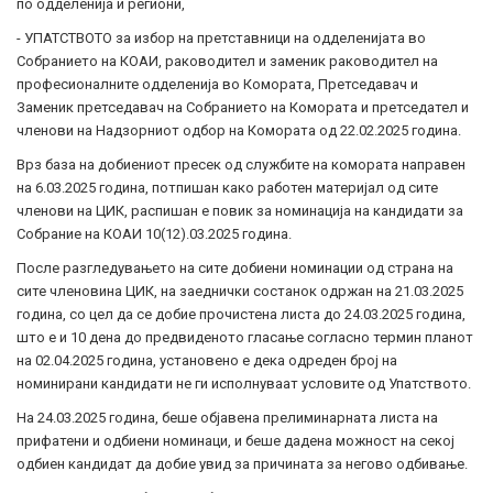
по одделенија и региони,
- УПАТСТВОТО за избор на претставници на одделенијата во
Собранието на КОАИ, раководител и заменик раководител на
професионалните одделенија во Комората, Претседавач и
Заменик претседавач на Собранието на Комората и претседател и
членови на Надзорниот одбор на Комората од 22.02.2025 година.
Врз база на добиениот пресек од службите на комората направен
на 6.03.2025 година, потпишан како работен материјал од сите
членови на ЦИК, распишан е повик за номинација на кандидати за
Собрание на КОАИ 10(12).03.2025 година.
После разгледувањето на сите добиени номинации од страна на
сите членовина ЦИК, на заеднички состанок одржан на 21.03.2025
година, со цел да се добие прочистена листа до 24.03.2025 година,
што е и 10 дена до предвиденото гласање согласно термин планот
на 02.04.2025 година, установено е дека одреден број на
номинирани кандидати не ги исполнуваат условите од Упатството.
На 24.03.2025 година, беше објавена прелиминарната листа на
прифатени и одбиени номинаци, и беше дадена можност на секој
одбиен кандидат да добие увид за причината за негово одбивање.