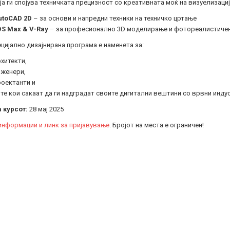
ја ги спојува техничката прецизност со креативната моќ на визуелизациј
utoCAD 2D
– за основи и напредни техники на техничко цртање
DS Max & V-Ray
– за професионално 3D моделирање и фотореалистиче
цијално дизајнирана програма е наменета за:
хитекти,
нженери,
роектанти и
те кои сакаат да ги надградат своите дигитални вештини со врвни инду
 курсот:
28 мај 2025
информации и линк за пријавување
. Бројот на места е ограничен!