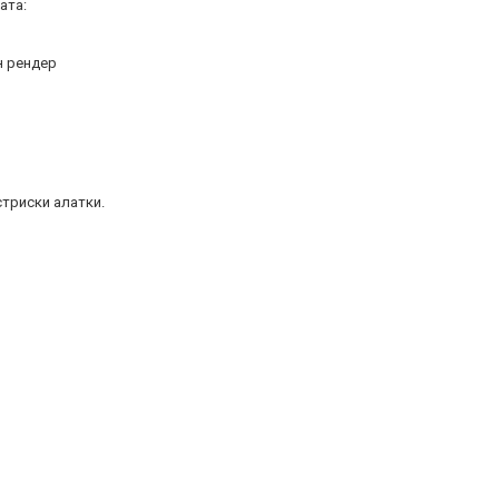
ата:
н рендер
стриски алатки.