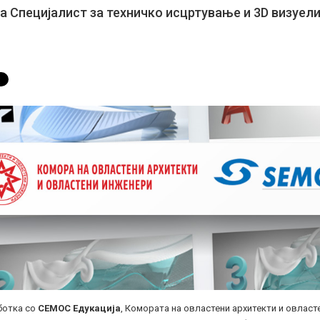
за Специјалист за техничко исцртување и 3D визуели
ботка со
СЕМОС Едукација
, Комората на овластени архитекти и овлас