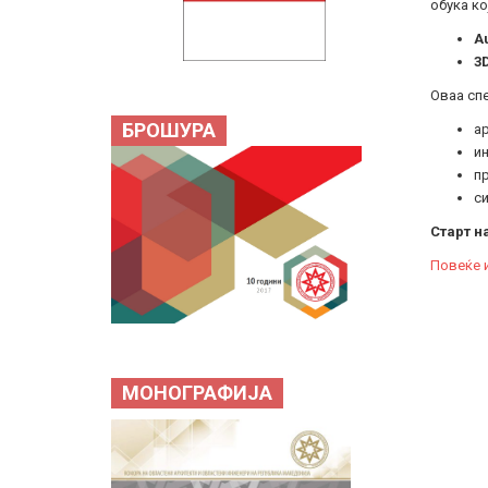
обука ко
A
3
Оваа спе
БРОШУРА
ар
и
п
си
Старт на
Повеќе 
МОНОГРАФИЈА