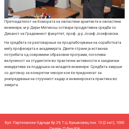
Претседателот на Комората на овластени архитекти и овластени
инженери, м-р Дејан Метикош оствари продуктивна средба со
Деканот на Градежниот факултет, проф. д-р Јосиф Јосифовски.
На средбата се разговараше за продлабочување на соработката
меѓу професијата и академијата. Двете страни ја истакнаа
потребата од современи образовни програми, поголема
вклученост на студентите во практични активности и заеднички
иницијативи за поддршка на младите инженери. Средбата заврши
со договор за конкретни чекори кои ќе придонесат за
унапредување на стручниот кадар и инженерската практика во
земјата.
Бул. Партизански Одреди бр.29, Т.Ц. Буњаковец лок. 15 (2 кат), 1000
Скопје, П.Фах 916