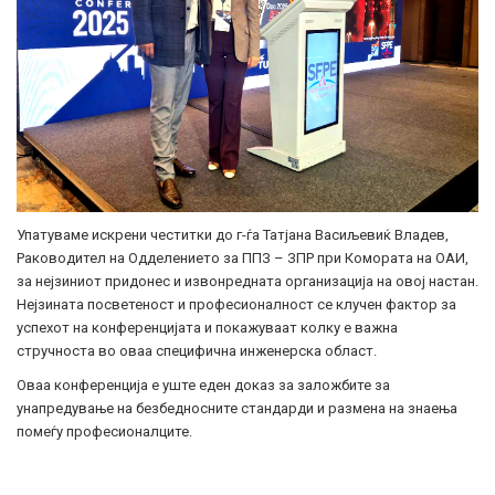
Упатуваме искрени честитки до г-ѓа Татјана Васиљевиќ Владев,
Раководител на Одделението за ППЗ – ЗПР при Комората на ОАИ,
за нејзиниот придонес и извонредната организација на овој настан.
Нејзината посветеност и професионалност се клучен фактор за
успехот на конференцијата и покажуваат колку е важна
стручноста во оваа специфична инженерска област.
Оваа конференција е уште еден доказ за заложбите за
унапредување на безбедносните стандарди и размена на знаења
помеѓу професионалците.