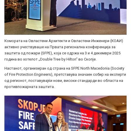
Комората на Овластени Архитекти и Овластени Инженери (КОАИ)
активно учествуваше на Првата регионална конференција за
заштита од пожари (SFPE), која се одржа на 3 и 4 декември 2025
година во хотелот „Double Tree by Hilton“ во Скопје.
Настанот, организиран од страна на SFPE North Macedonia (Society
of Fire Protection Engineers), претставува значаен собир на експерти
од регионот, поставувајќи нови, високи стандарди во областа на
противпожарната заштита.