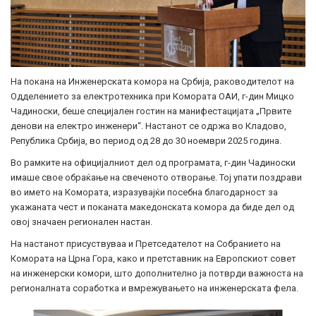
На покана на Инженерската комора на Србија, раководителот на
Одделението за електротехника при Комората ОАИ, г-дин Мицко
Чадиноски, беше специјален гостин на манифестацијата „Првите
денови на електро инженери“. Настанот се одржа во Кладово,
Република Србија, во период од 28 до 30 ноември 2025 година.
Во рамките на официјалниот дел од програмата, г-дин Чадиноски
имаше свое обраќање на свеченото отворање. Тој упати поздрави
во името на Комората, изразувајќи посебна благодарност за
укажаната чест и поканата македонската комора да биде дел од
овој значаен регионален настан.
На настанот присуствуваа и Претседателот на Собранието на
Комората на Црна Гора, како и претставник на Европскиот совет
на инженерски комори, што дополнително ја потврди важноста на
регионалната соработка и вмрежувањето на инженерската фела.