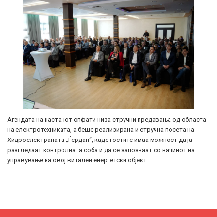
Агендата на настанот опфати низа стручни предавања од областа
на електротехниката, а беше реализирана и стручна посета на
Хидроелектраната „Ѓердап“, каде гостите имаа можност да ја
разгледаат контролната соба и да се запознаат со начинот на
управување на овој витален енергетски објект.