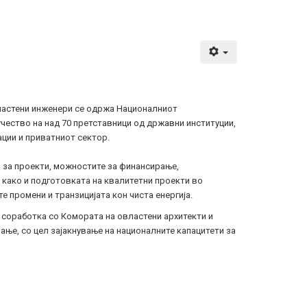
ластени инженери се одржа Националниот 
чество на над 70 претставници од државни институции, 
ации и приватниот сектор.
 за проекти, можностите за финансирање, 
 како и подготовката на квалитетни проекти во 
е промени и транзицијата кон чиста енергија.
 соработка со Комората на овластени архитекти и 
е, со цел зајакнување на националните капацитети за 