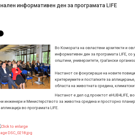
налeн информативен ден за програмата LIFE
Во Комората на овластени архитекти и ов
информативен ден за програмата LIFE, со у
општини, универзитети, граѓански организ
Настанот се фокусираше на новите повици
критериумите и постапките за аплицирање,
областа на животната средина, климатскит
Настанот е дел од проектот eHUB4LIFE, во
и инженери и Министерството за животна средина и просторно планирањ
апликација во програмата LIFE. 