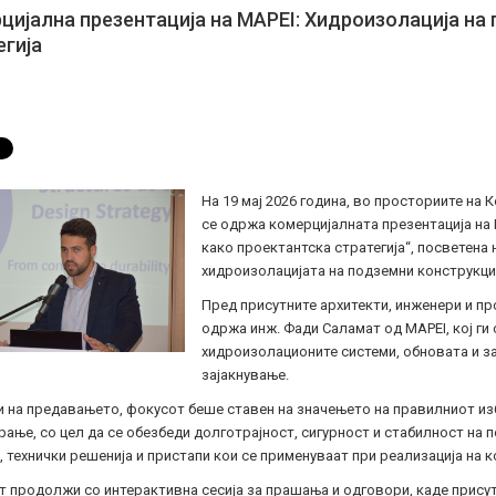
цијална презентација на MAPEI: Хидроизолација на
егија
На 19 мај 2026 година, во просториите на
се одржа комерцијалната презентација на 
како проектантска стратегија“, посветена
хидроизолацијата на подземни конструкци
Пред присутните архитекти, инженери и пр
одржа инж. Фади Саламат од MAPEI, кој ги
хидроизолационите системи, обновата и з
зајакнување.
 на предавањето, фокусот беше ставен на значењето на правилниот изб
ање, со цел да се обезбеди долготрајност, сигурност и стабилност на 
 технички решенија и пристапи кои се применуваат при реализација на 
т продолжи со интерактивна сесија за прашања и одговори, каде прису