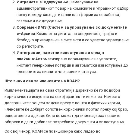
Интранет и е-одлучување:
Намалување на
административниот товар на комисиите и Управниот одбор
преку воведување дигитални платформи за соработка,
гласање и е-одлучување.
Современ DMS (Систем за управување со документи) и
е-Архива:
Комплетна дигитална следливост, трајно и
безбедно архивирање на сите акти и соодветно управување
со регистрите.
Интеграции, паметни известувања и онлајн
плаќања:
Автоматизирано порамнување на уплатите,
инстант генерирање потврди и автоматски известувања до
членовите за нивните членарини и статуси.
Што значи ова за членовите на КОАИ?
Имплементацијата на оваа стратегија директно ќе го подобри
корисничкото искуство на секој архитект и инженер. Наместо
досегашните процеси водени преку е-пошта и физички хартии,
членовите ќе добијат сопствен кориснички портал преку кој брзо,
едноставно и од каде било ќе можат да ги менаџираат своите
обврски и да ги добиваат потребните документи и овластувања.
Со овој чекор, КОАИ се позиционира како лидер во