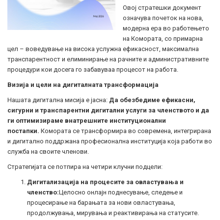
Овој стратешки документ
означува почеток на нова,
модерна ера во работењето
на Комората, со примарна
цел – воведување на висока услужна ефикасност, максимална
транспарентност и елиминирање на рачните и административните
процедури кои досега го забавуваа процесот на работа.
Визија и цели на дигиталната трансформација
Нашата дигитална мисија е јасна:
Да обезбедиме ефикасни,
сигурни и транспарентни дигитални услуги за членството и да
ги оптимизираме внатрешните институционални
постапки.
Комората се трансформира во современа, интегрирана
и дигитално поддржана професионална институција која работи во
служба на своите членови.
Стратегијата се потпира на четири клучни подцели:
Дигитализација на процесите за овластувања и
членство:
Целосно онлајн поднесување, следење и
процесирање на барањата за нови овластувања,
продолжувања, мирувања и реактивирања на статусите.