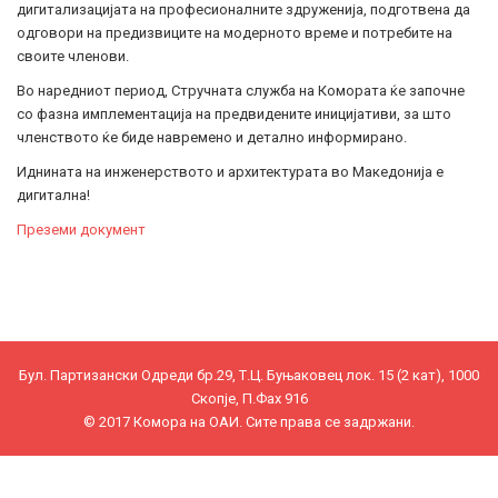
дигитализацијата на професионалните здруженија, подготвена да
одговори на предизвиците на модерното време и потребите на
своите членови.
Во наредниот период, Стручната служба на Комората ќе започне
со фазна имплементација на предвидените иницијативи, за што
членството ќе биде навремено и детално информирано.
Иднината на инженерството и архитектурата во Македонија е
дигитална!
Преземи документ
Бул. Партизански Одреди бр.29, Т.Ц. Буњаковец лок. 15 (2 кат), 1000
Скопје, П.Фах 916
© 2017 Комора на ОАИ. Сите права се задржани.