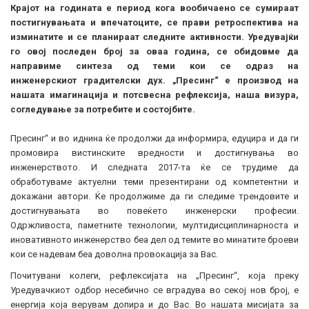
Крајот на годината е период кога вообичаено се сумираат
постигнувањата и впечатоците, се прави ретроспектива на
изминатите и се планираат
следните активности. Уредувајќи
го овој последен број за оваа година, се обидовме да
направиме синтеза од теми кои се одраз на
инженерскиот
градителски дух. „Пресинг“ е производ на
нашата имагинација и потсвесна рефлексија, наша визура,
согледување за потребите и состојбите.
Пресинг“ и во иднина ќе продолжи да информира, едуцира и да ги
промовира вистинските вредности и достигнувања во
инженерството. И следната 2017-та ќе се трудиме да
обработуваме актуелни теми презентирани од компетентни и
докажани автори. Ќе продолжиме да ги следиме трендовите и
достигнувањата во повеќето инженерски професии.
Одржливоста, паметните технологии, мултидисциплинарноста и
иновативното инженерство беа дел од темите во минатите броеви
кои се надевам беа доволна провокација за Вас.
Почитувани колеги, рефлексијата на „Пресинг“, која преку
Уредувачкиот одбор несебично се вградува во секој нов број, е
енергија која верувам допира и до Вас. Во нашата мисијата за