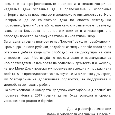
подигање на професионалните вредности и квалификации се
надеваме дека успеавме да ја препознаеме и исполниме
информативната празнина во македонското инженерството. Не е
нескромно да се констатира дека во своето петгодишно
постоење „Пресинг“ се етаблираше како списание кое е повеќе од
гласило на Комората на овластени архитекти и инженери, и е
слободен простор за секој креативен и иновативен збор.
За следната година плановите на „Пресинг“ се уште поамбициозни.
Промоција на нови рубрики, подобрен изглед и повеќе простор за
отворена дебата каде што слободно ќе се дискутира на сите
интересни теми. Честитајќи го неодамнешното назначување за
нов претседател на Комората на овластени архитекти и инженери,
на д-р Миле Димитровски му посакуваме успешна и продуктивна
работа. А на претседателот во заминување, м-р Блашко Димитров,
му благодариме на досегашната соработка, за поддршката и
довербата во нашата работа.
На сите членови на Комората, Уредувачкиот одбор на „Пресинг“ им
посакува Новата 2017 година да им биде успешна и среќна,
исполнета со радост и бериќет.
Доц. д-р Јосиф Јосифовски
Главен и одговорен уредник на „Пресинг“