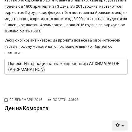
настан бил одржан во 2014 година во Милано, каде присуствувале
повеќе од 1800 архитекти за 3 дена. Во 2015 година, настанот се
одржал во Бејрут, каде фокусот бил поставен на Арапските земји и
медитеранот, а привлекол повеќе од 8.000 архитекти и студенти за
3-дневниот настан. Архимаратон, оваа 2016 година се одржува во
Милано од 13-15 Мај.
Секој оној кој има интерес да прочита повеќе за овој интересен
настан, подолу можете да го погледнете нивниот билтен со
новости...
Повеќе: Интернационална конференција АРХИМАРАТОН
(ARCHMARATHON)
22 ДЕКЕМВРИ 2015
ПОСЕТИ: 44698
Ден на Комората