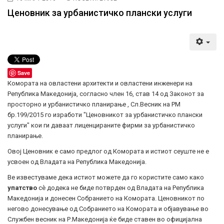
Ценовник за урбанистичко плански услуги
Save
Комората на овластени архитекти и овластени инженери на
Република Македонија, согласно член 16, став 14 од Законот за
просторно и урбанистичко планирање , Сл.Весник на РМ
бр.199/2015 го изработи "Ценовникот за урбанистичко плански
услуги" кои ги даваат лиценцираните фирми за урбанистичко
планирање.
Овој Ценовник е само предлог од Комората и истиот сеуште не е
усвоен од Владата на Република Македонија.
Ве известуваме дека истиот можете да го користите само како
упатство
сѐ додека не биде потврден од Владата на Република
Македонија и донесен Собранието на Комората. Ценовникот по
негово донесување од Собранието на Комората и објавување во
Службен весник на Р.Македонија ќе биде ставен во официјална