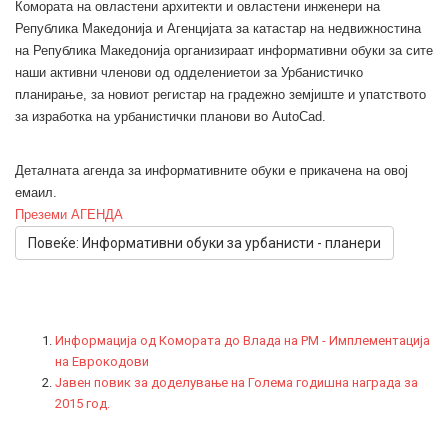
Комората на овластени архитекти и овластени инженери на
Република Македонија и Агенцијата за катастар на недвижностина
на Република Македонија организираат информативни обуки за сите
наши активни членови од одделениетои за Урбанистичко
планирање, за новиот регистар на градежно земјиште и упатството
за изработка на урбанистички планови во AutoCad.
Деталната агенда за информативните обуки е прикачена на овој
емаил.
Преземи АГЕНДА
Повеќе: Информативни обуки за урбанисти - планери
Информација од Комората до Влада на РМ - Имплементација
на Еврокодови
Јавен повик за доделување на Голема годишна награда за
2015 год.