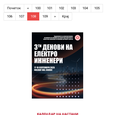
Почеток
«
100
101
102
103
104
105
106
107
108
109
»
Крај
Previous
Previous
Next
Next
Year
Month
Year
Month
КАЛЕНДАР НА НАСТАНИ