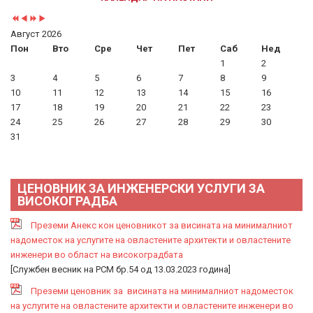
Август 2026
Пон
Вто
Сре
Чет
Пет
Саб
Нед
1
2
3
4
5
6
7
8
9
10
11
12
13
14
15
16
17
18
19
20
21
22
23
24
25
26
27
28
29
30
31
ЦЕНОВНИК ЗА ИНЖЕНЕРСКИ УСЛУГИ ЗА
ВИСОКОГРАДБА
Преземи Анекс кон ценовникот за висината на минималниот
надоместок на услугите на овластените архитекти и овластените
инженери во област на високоградбата
[Службен весник на РСМ бр.54 од 13.03.2023 година]
Преземи ценовник за висината на минималниот надоместок
на услугите на овластените архитекти и овластените инженери во