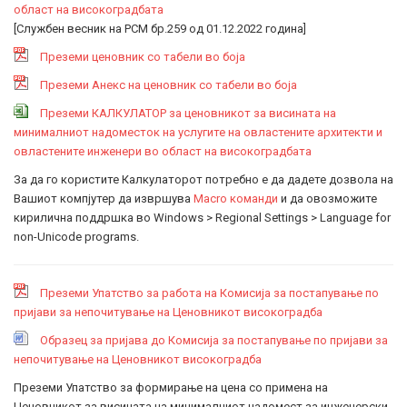
област на високоградбата
[Службен весник на РСМ бр.259 од 01.12.2022 година]
Преземи ценовник со табели во боја
Преземи Анекс на ценовник со табели во боја
Преземи КАЛКУЛАТОР за ценовникот за висината на
минималниот надоместок на услугите на овластените архитекти и
овластените инженери во област на високоградбата
За да го користите Калкулаторот потребно е да дадете дозвола на
Вашиот компјутер да извршува
Macro команди
и да овозможите
кирилична поддршка во Windows > Regional Settings > Language for
non-Unicode programs.
Преземи Упатство за работа на Комисија за постапување по
пријави за непочитување на Ценовникот високоградба
Образец за пријава до Комисија за постапување по пријави за
непочитување на Ценовникот високоградба
Преземи Упатство за формирање на цена со примена на
Ценовникот за висината на минималниот надомест за инженерски