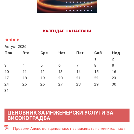
КАЛЕНДАР НА НАСТАНИ
Август 2026
Пон
Вто
Сре
Чет
Пет
Саб
Нед
1
2
3
4
5
6
7
8
9
10
11
12
13
14
15
16
17
18
19
20
21
22
23
24
25
26
27
28
29
30
31
ЦЕНОВНИК ЗА ИНЖЕНЕРСКИ УСЛУГИ ЗА
ВИСОКОГРАДБА
Преземи Анекс кон ценовникот за висината на минималниот