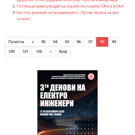
Потпишан меморандум за соработка помеѓу ÖАIV и КОАИ
Битола домаќин на предавањето „Проектирање на еко-
хотели“
Почеток
«
93
94
95
96
97
98
99
100
101
102
»
Крај
Previous
Previous
Next
Next
Year
Month
Year
Month