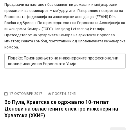
Предавачи на настанот беа еминентни домашни и меѓународни
предавачи за семинарот – меѓудругите - Генералниот секретар на
Европската федерација на инженерски асоцијации (FEANI) Dirk
Bochar од Брисел; Потпретседателот на Европската Асоцијација на
инженерски Комори (ECEC) Hansјорg Letzner од Италија;
Претседателот на Бугарската Комора на архитекти Борислав
Игнатов; Рената Гомбоц, претставник од Словенечката инженерска
комора.
Повеќе: Признавањето на инженерските професионални
квалификации во Европската Унија
17 ОКТОМВРИ 2017
ПОСЕТИ: 5745
Во Пула, Хрватска се одржаа по 10-ти пат
Денови на овластените електро инженери на
Хрватска (ХКИЕ)