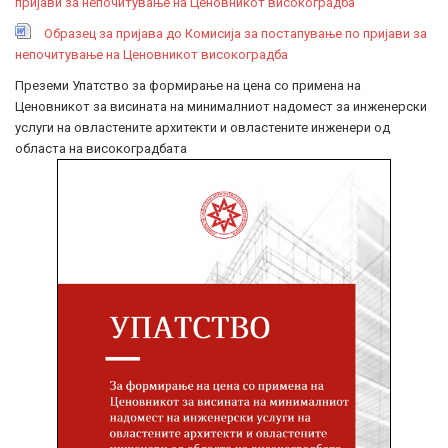
пријави за непочитување на Ценовникот високоградба
Образец за пријава до Комисија за постапување по пријави за
непочитување на Ценовникот високоградба
Преземи Упатство за формирање на цена со примена на
Ценовникот за висината на минималниот надомест за инженерски
услуги на овластените архитекти и овластените инженери од
областа на високоградбата