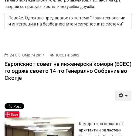
за него покажаа околу 70 електро инженери. Настанот на крај
заврши се пригоден коктел и меѓусебна дружба.
Повеќе: Одржано предавањето на тема “Нови технологии
и интеграција на безбедносните и сигурносните системи“
24 ОКТОМВРИ 2017
ПОСЕТИ: 6882
Европскиот совет на инженерски комори (ECEC)
го одржа своето 14-то Генерално Собрание во
Скопје
Save
Комората на овластени
архитекти и овластени