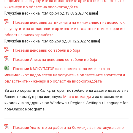
надоместок на услугите на овластените архитекти и овластените
инженери во област на високоградбата
[Службен весник на РСМ бр.54 од 13.03.2023 година]
Преземи ценовник за висината на минималниот надоместок
на услугите на овластените архитекти и овластените инженери во
област на високоградбата
[Службен весник на РСМ бр.259 од 01.12.2022 година]
Преземи ценовник со табели во боја
Преземи Анекс на ценовник со табели во боја
Преземи КАЛКУЛАТОР за ценовникот за висината на
минималниот надоместок на услугите на овластените архитекти и
овластените инженери во област на високоградбата
За да го користите Калкулаторот потребно е да дадете дозвола на
Вашиот компјутер да извршува
Macro команди
и да овозможите
кирилична поддршка во Windows > Regional Settings > Language for
non-Unicode programs.
Преземи Упатство за работа на Комисија за постапување по