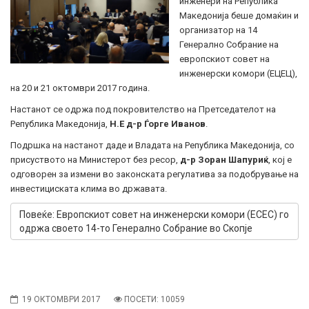
инженери на Република
Македонија беше домаќин и
организатор на 14
Генерално Собрание на
европскиот совет на
инженерски комори (ЕЦЕЦ),
на 20 и 21 октомври 2017 година.
Настанот се одржа под покровителство на Претседателот на
Република Македонија,
Н.Е д-р Ѓорге Иванов
.
Подршка на настанот даде и Владата на Република Македонија, со
присуството на Министерот без ресор,
д-р Зоран Шапуриќ
, кој е
одговорен за измени во законската регулатива за подобрување на
инвестициската клима во државата.
Повеќе: Европскиот совет на инженерски комори (ECEC) го
одржа своето 14-то Генерално Собрание во Скопје
19 ОКТОМВРИ 2017
ПОСЕТИ: 10059