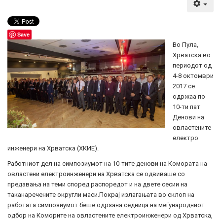
Save
Во Пула,
Хрватска во
периодот од
4-8 октомври
2017 се
одржаа по
10-ти пат
Денови на
овластените
електро
инженери на Хрватска (ХКИЕ).
Работниот дел на симпозиумот на 10-тите денови на Комората на
овластени електроинженери на Хрватска се одвиваше со
предавања на теми според распоредот и на двете сесии на
таканаречените округли маси.Покрај излагањата во склоп на
работата симпозиумот беше одрзана седница на меѓународниот
одбор на Коморите на овластените електроинженери од Хрватска,