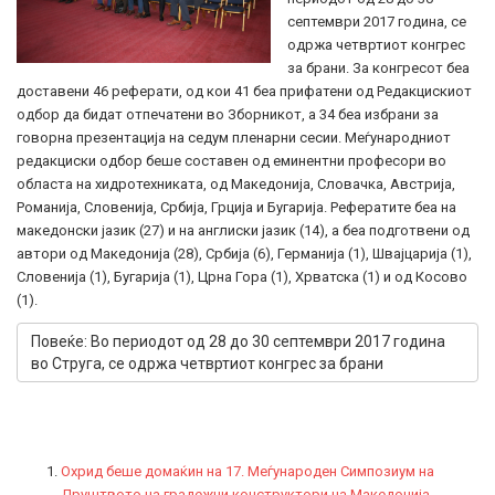
септември 2017 година, се
одржа четвртиот конгрес
за брани. За конгресот беа
доставени 46 реферати, од кои 41 беа прифатени од Редакцискиот
одбор да бидат отпечатени во Зборникот, а 34 беа избрани за
говорна презентација на седум пленарни сесии. Меѓународниот
редакциски одбор беше составен од еминентни професори во
областа на хидротехниката, од Македонија, Словачка, Австрија,
Романија, Словенија, Србија, Грција и Бугарија. Рефератите беа на
македонски јазик (27) и на англиски јазик (14), а беа подготвени од
автори од Македонија (28), Србија (6), Германија (1), Швајцарија (1),
Словенија (1), Бугарија (1), Црна Гора (1), Хрватска (1) и од Косово
(1).
Повеќе: Во периодот од 28 до 30 септември 2017 година
во Струга, се одржа четвртиот конгрес за брани
Охрид беше домаќин на 17. Меѓународен Симпозиум на
Друштвото на градежни конструктори на Македонија