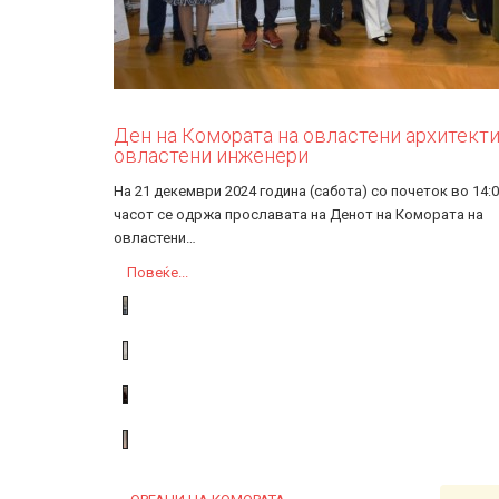
Ден на Комората на овластени архитекти
овластени инженери
На 21 декември 2024 година (сабота) со почеток во 14:
часот се одржа прославата на Денот на Комората на
овластени…
Повеќе...