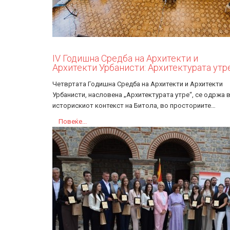
IV Годишна Средба на Архитекти и
Архитекти Урбанисти: Архитектурата утр
Четвртата Годишна Средба на Архитекти и Архитекти
Урбанисти, насловена „Архитектурата утре“, се одржа 
историскиот контекст на Битола, во просториите…
Повеќе...