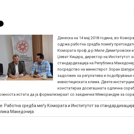
Денеска на 14 мај 2018 година, во Комора
одржа работна средба помеѓу претседат
Комората проф.д-р Миле Димитровски и
Џеват Кицара, директор на Институтот з
стандардизација на Република Македониј
посредство на министерот Зоран Шапури
задолжен за регулатива и подобрување 
инвестициската клима. Двете институции 
констатираа досегашната одлична сораб
можноста истата да ја формализираат со заеднички Меморандум за сора
е: Работна средба меѓу Комората и Институтот за стандардизација
лика Македонија