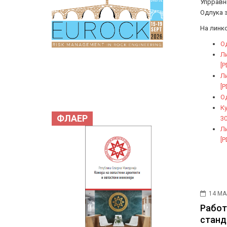
Упрравни
Одлука 
На линко
Од
Ли
[P
Ли
[P
Од
Ку
ФЛАЕР
30
Ли
[P
14 МА
Работ
станд