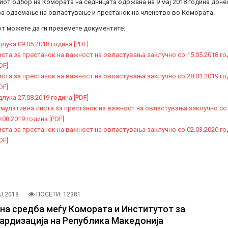
от одбор на Комората на седницата одржана на 9 мај 2018 година доне
за одземање на овластување и престанок на членство во Комората.
т можете да ги преземете документите:
лука 09.05.2018 година [PDF]
ста за престанок на важност на овластувања заклучно со 15.05.2018 го
DF]
ста за престанок на важност на овластувања заклучно со 28.01.2019 го
DF]
лука 27.08.2019 година [PDF]
мулативна листа за престанок на важност на овластувања заклучно со
.08.2019 година [PDF]
ста за престанок на важност на овластувања заклучно со 02.03.2020 го
DF]
Ј 2018
ПОСЕТИ: 12381
на средба меѓу Комората и Институтот за
ардизација на Република Македонија