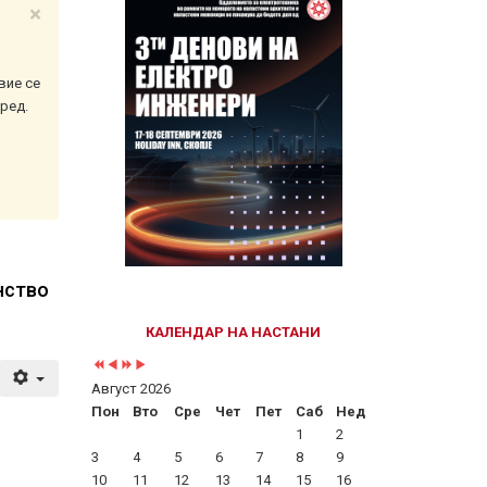
×
Year
Month
Year
Month
вие се
ред.
нство
КАЛЕНДАР НА НАСТАНИ
Август 2026
Пон
Вто
Сре
Чет
Пет
Саб
Нед
1
2
3
4
5
6
7
8
9
10
11
12
13
14
15
16