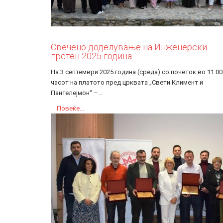
Свечено доделување на Инженерски
прстен 2025 година
На 3 септември 2025 година (среда) со почеток во 11:00
часот на платото пред црквата „Свети Климент и
Пантелејмон“ –…
Повеќе...