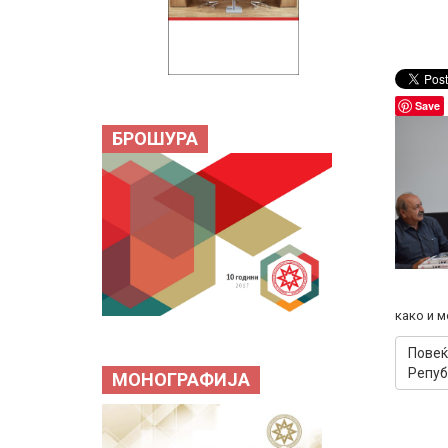
Save
БРОШУРА
како и 
Повеќ
Репуб
МОНОГРАФИЈА