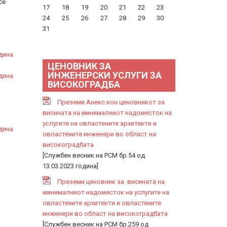
се
17
18
19
20
21
22
23
24
25
26
27
28
29
30
31
дина
ЦЕНОВНИК ЗА
ИНЖЕНЕРСКИ УСЛУГИ ЗА
дина
ВИСОКОГРАДБА
Преземи Анекс кон ценовникот за
висината на минималниот надоместок на
услугите на овластените архитекти и
дина
овластените инженери во област на
високоградбата
[Службен весник на РСМ бр.54 од
13.03.2023 година]
Преземи ценовник за висината на
минималниот надоместок на услугите на
овластените архитекти и овластените
инженери во област на високоградбата
[Службен весник на РСМ бр.259 од