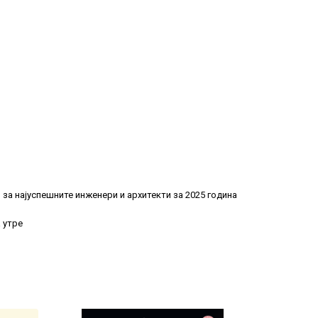
за најуспешните инженери и архитекти за 2025 година
 утре
Previous
Previous
Next
Next