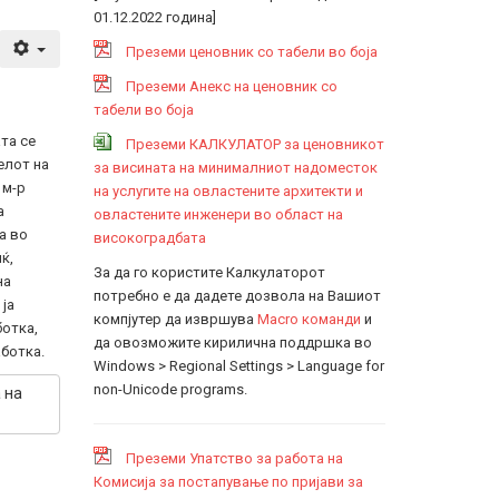
01.12.2022 година]
Преземи ценовник со табели во боја
Преземи Анекс на ценовник со
табели во боја
та се
Преземи КАЛКУЛАТОР за ценовникот
елот на
за висината на минималниот надоместок
 м-р
на услугите на овластените архитекти и
а
овластените инженери во област на
а во
високоградбата
ќ,
За да го користите Калкулаторот
на
потребно е да дадете дозвола на Вашиот
ја
компјутер да извршува
Macro команди
и
отка,
да овозможите кирилична поддршка во
ботка.
Windows > Regional Settings > Language for
non-Unicode programs.
 на
Преземи Упатство за работа на
Комисија за постапување по пријави за