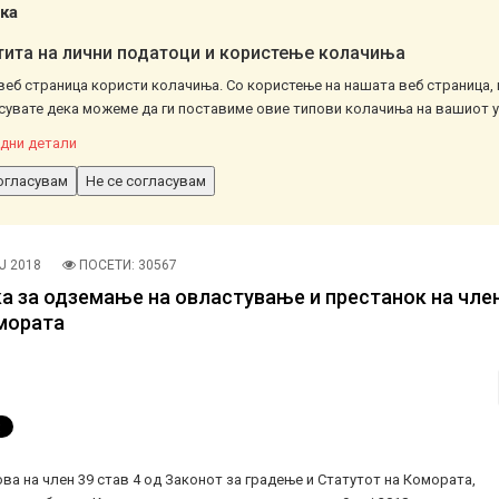
ка
ита на лични податоци и користење колачиња
веб страница користи колачиња. Со користење на нашата веб страница, 
сувате дека можеме да ги поставиме овие типови колачиња на вашиот у
дни детали
огласувам
Не се согласувам
Ј 2018
ПОСЕТИ: 30567
а за одземање на овластување и престанок на чле
мората
ва на член 39 став 4 од Законот за градење и Статутот на Комората,