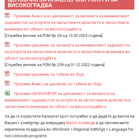
ВИСОКОГРАДБА
Преземи Анекс кон ценовникот за висината на минималниот
надоместок на услугите на овластените архитекти и овластените
инженери во област на високоградбата
[Службен весник на РСМ бр.54 од 13.03.2023 година]
Преземи ценовник за висината на минималниот надоместок
на услугите на овластените архитекти и овластените инженери во
област на високоградбата
[Службен весник на РСМ бр.259 од 01.12.2022 година]
Преземи ценовник со табели во боја
Преземи Анекс на ценовник со табели во боја
Преземи КАЛКУЛАТОР за ценовникот за висината на
минималниот надоместок на услугите на овластените архитекти и
овластените инженери во област на високоградбата
За да го користите Калкулаторот потребно е да дадете дозвола на
Вашиот компјутер да извршува
Macro команди
и да овозможите
кирилична поддршка во Windows > Regional Settings > Language for
non-Unicode programs.