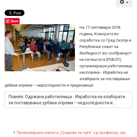
Save
На 17 септември 2018
година, Комората во
соработка со Град Скопје и
Републички совет за
безбедност во сообраќајот
на патиштата (РСБСП),
организираше работилница
насловена -
Изработка на
елаборати за поставување
урбана опрема – недоследности и предизвици.
Повеќе: Одржана работилница - Изработка на елаборати
за поставување урбана опрема – недоследности и...
Промовирана книгата „Градови за луѓе“ од професор Јан