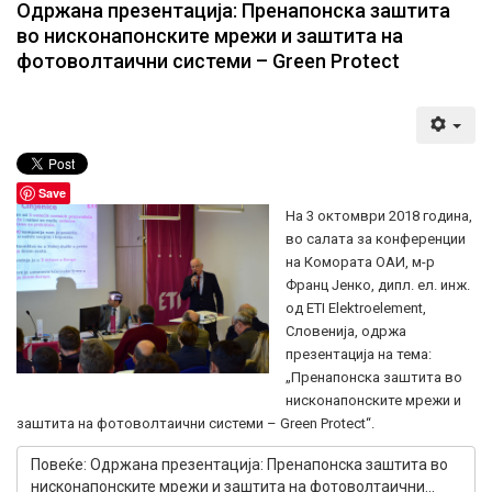
Одржана презентација: Пренапонска заштита
во нисконапонските мрежи и заштита на
фотоволтаични системи – Green Protect
Save
На 3 октомври 2018 година,
во салата за конференции
на Комората ОАИ, м-р
Франц Јенко, дипл. ел. инж.
од ETI Elektroelement,
Словенија, одржа
презентација на тема:
„Пренапонска заштита во
нисконапонските мрежи и
заштита на фотоволтаични системи – Green Protect“.
Повеќе: Одржана презентација: Пренапонска заштита во
нисконапонските мрежи и заштита на фотоволтаични...