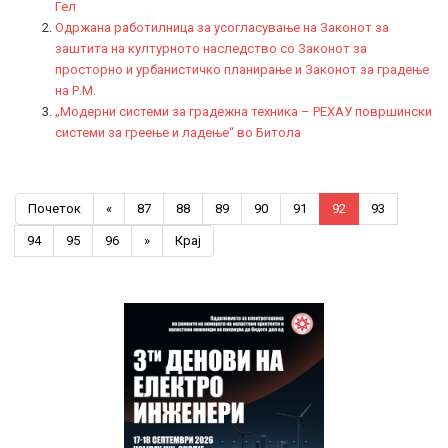
Гел
Одржана работилница за усогласување на Законот за
заштита на културното наследство со Законот за
просторно и урбанистичко планирање и Законот за градење
на Р.М.
„Модерни системи за градежна техника – РЕХАУ површински
системи за греење и ладење“ во Битола
Почеток
«
87
88
89
90
91
92
93
94
95
96
»
Крај
Previous
Previous
Next
Next
Year
Month
Year
Month