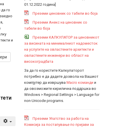
на
01.12.2022 година]
 да го
Преземи ценовник со табели во боја
 заедно
а,
Преземи Анекс на ценовник со
а
табели во боја
алку
Преземи КАЛКУЛАТОР за ценовникот
текти и
за висината на минималниот надоместок
на услугите на овластените архитекти и
овластените инженери во област на
нери
високоградбата
За да го користите Калкулаторот
потребно е да дадете дозвола на Вашиот
компјутер да извршува
Macro команди
и
да овозможите кирилична поддршка во
Windows > Regional Settings > Language for
итети
non-Unicode programs.
Преземи Упатство за работа на
Комисија за постапување по пријави за