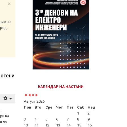
×
Year
Month
Year
Month
вие се
ред.
астени
КАЛЕНДАР НА НАСТАНИ
Август 2026
Пон
Вто
Сре
Чет
Пет
Саб
Нед
а
1
2
ри на
3
4
5
6
7
8
9
н по
10
11
12
13
14
15
16