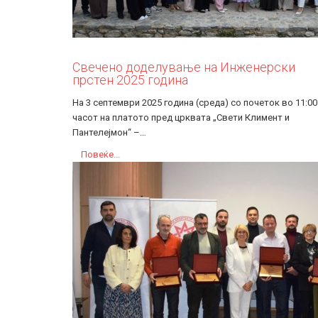
Свечено доделување на Инженерски
прстен 2025 година
На 3 септември 2025 година (среда) со почеток во 11:00
часот на платото пред црквата „Свети Климент и
Пантелејмон“ –…
Повеќе...