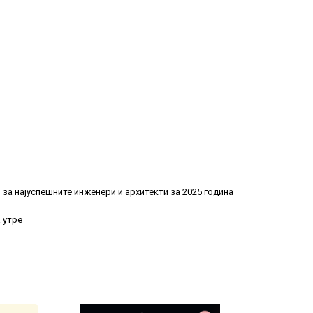
за најуспешните инженери и архитекти за 2025 година
 утре
Previous
Previous
Next
Next