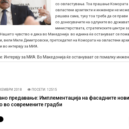
со овластувања. Тоа прашање Комората 
овластени архитекти и инженери не може
решава сама, туку тоа треба да се прави
со донесувачите на одлуките во држават
министерствата, стратегиските центри з
 Нашето чувство е дека во Македонија во иднина ќе остануваат се пом
и, вели Миле Димитровски, претседател на Комората на овластени архи
 во интервју за МИА.
е: Интервју за МИА: Во Македонија ќе остануваат се помалку инже
КЕМВРИ 2018
ПОСЕТИ: 12515
но предавање: Имплементација на фасадните нов
o во современите градби