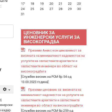
ње ги
17
18
19
20
21
22
23
:
24
25
26
27
28
29
30
31
ЦЕНОВНИК ЗА
ИНЖЕНЕРСКИ УСЛУГИ ЗА
ВИСОКОГРАДБА
Преземи Анекс кон ценовникот за
висината на минималниот надоместок на
услугите на овластените архитекти и
овластените инженери во област на
у
високоградбата
[Службен весник на РСМ бр.54 од
13.03.2023 година]
Преземи ценовник за висината на
минималниот надоместок на услугите на
ј
овластените архитекти и овластените
женерски
инженери во област на високоградбата
н кадар
[Службен весник на РСМ бр.259 од