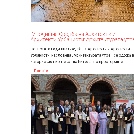
IV Годишна Средба на Архитекти и
Архитекти Урбанисти: Архитектурата утр
Четвртата Годишна Средба на Архитекти и Архитекти
Урбанисти, насловена „Архитектурата утре“, се одржа 
историскиот контекст на Битола, во просториите…
Повеќе...