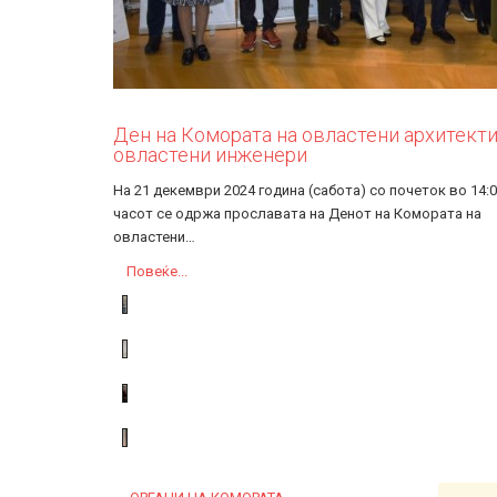
Ден на Комората на овластени архитекти
овластени инженери
На 21 декември 2024 година (сабота) со почеток во 14:
часот се одржа прославата на Денот на Комората на
овластени…
Повеќе...