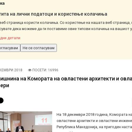
ка
ита на лични податоци и користење колачиња
веб страница користи колачиња. Со користење на нашата веб страница, 
сувате дека можеме да ги поставиме овие типови колачиња на вашиот у
дни детали
огласувам
Не се согласувам
КЕМВРИ 2018
ПОСЕТИ: 16996
дишнина на Комората на овластени архитекти и овл
ери
На 18 декември 2018 година, Комората н
овластени архитекти и овластени инжене
Република Македонија, на пригоден наста