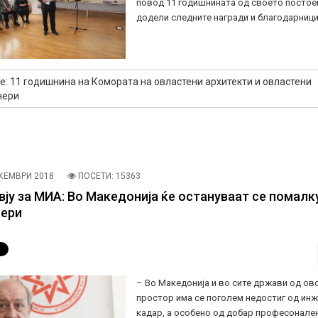
повод 11 годишнината од своето постое
додели следните награди и благодарници
е: 11 годишнина на Комората на овластени архитекти и овластени
нери
КЕМВРИ 2018
ПОСЕТИ: 15363
вју за МИА: Во Македонија ќе остануваат се помалк
ери
– Во Македонија и во сите држави од ово
простор има се поголем недостиг од ин
кадар, а особено од добар професонале