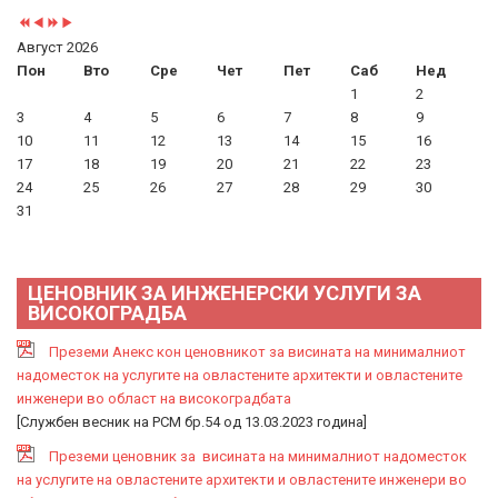
Август 2026
Пон
Вто
Сре
Чет
Пет
Саб
Нед
1
2
3
4
5
6
7
8
9
10
11
12
13
14
15
16
17
18
19
20
21
22
23
24
25
26
27
28
29
30
31
ЦЕНОВНИК ЗА ИНЖЕНЕРСКИ УСЛУГИ ЗА
ВИСОКОГРАДБА
Преземи Анекс кон ценовникот за висината на минималниот
надоместок на услугите на овластените архитекти и овластените
инженери во област на високоградбата
[Службен весник на РСМ бр.54 од 13.03.2023 година]
Преземи ценовник за висината на минималниот надоместок
на услугите на овластените архитекти и овластените инженери во