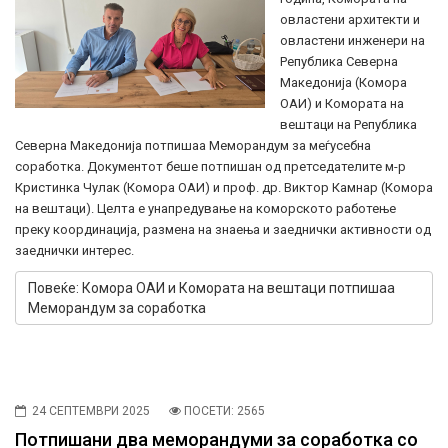
овластени архитекти и
овластени инженери на
Република Северна
Македонија (Комора
ОАИ) и Комората на
вештаци на Република
Северна Македонија потпишаа Меморандум за меѓусебна
соработка. Документот беше потпишан од претседателите м-р
Кристинка Чулак (Комора ОАИ) и проф. др. Виктор Камнар (Комора
на вештаци). Целта е унапредување на коморското работење
преку координација, размена на знаења и заеднички активности од
заеднички интерес.
Повеќе: Комора ОАИ и Комората на вештаци потпишаа
Меморандум за соработка
24 СЕПТЕМВРИ 2025
ПОСЕТИ: 2565
Потпишани два меморандуми за соработка со