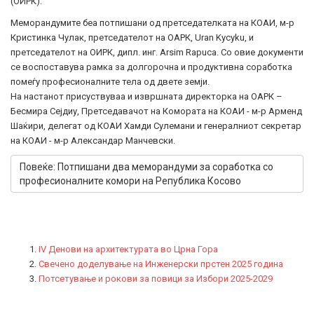
(ОИРК).
Меморандумите беа потпишани од претседателката на КОАИ, м-р
Кристинка Чулак, претседателот на ОАРК, Uran Kycyku, и
претседателот на ОИРК, дипл. инг. Arsim Rapuca. Со овие документи
се воспоставува рамка за долгорочна и продуктивна соработка
помеѓу професионалните тела од двете земји.
На настанот присуствуваа и извршната директорка на ОАРК –
Бесмира Сејдиу, Претседавачот на Комората на КОАИ - м-р Арменд
Шаќири, делегат од КОАИ Хамди Сулемани и генералниот секретар
на КОАИ - м-р Александар Манчевски.
Повеќе: Потпишани два меморандуми за соработка со
професионалните комори на Република Косово
IV Денови на архитектурата во Црна Гора
Свечено доделување на Инженерски прстен 2025 година
Потсетување и рокови за повици за Избори 2025-2029