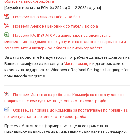
област на високоградбата
[Службен весник на РСМ бр.259 од 01.12.2022 година]
Преземи ценовник со табели во боја
Преземи Анекс на ценовник со табели во боја
Преземи КАЛКУЛАТОР за ценовникот за висината на
минималниот надоместок на услугите на овластените архитекти и
овластените инженери во област на високоградбата
За да го користите Калкулаторот потребно е да дадете дозвола на
Вашиот компјутер да извршува
Macro команди
и да овозможите
кирилична поддршка во Windows > Regional Settings > Language for
non-Unicode programs.
Преземи Упатство за работа на Комисија за постапување по
пријави за непочитување на Ценовникот високоградба
Образец за пријава до Комисија за постапување по пријави за
непочитување на Ценовникот високоградба
Преземи Упатство за формирање на цена со примена на
Ценовникот за висината на минималниот надомест за инженерски