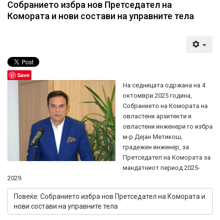
Собранието избра нов Претседател на
Комората и нови состави на управните тела
Save
На седницата одржана на 4
октомври 2025 година,
Собранието на Комората на
овластени архитекти и
овластени инженери го избра
м-р Дејан Метикош,
градежен инженер, за
Претседател на Комората за
мандатниот период 2025-
2029.
Повеќе: Собранието избра нов Претседател на Комората и
нови состави на управните тела