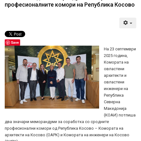
професионалните комори на Република Косово
Save
На 23 септември
2025 година,
Комората на
овластени
архитекти и
овластени
инженери на
Република
Северна
Македонија
(КОАИ) потпиша
два значајни меморандуми за соработка со сродните
професионални комори од Република Косово – Комората на
архитекти на Косово (ОАРК) и Комората на инженери на Косово