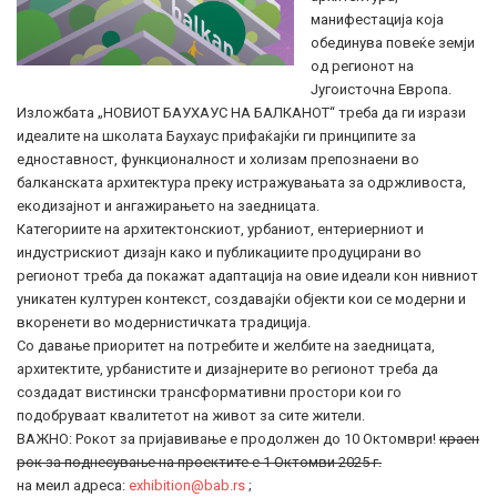
манифестација која
обединува повеќе земји
од регионот на
Југоисточна Европа.
Изложбата „НОВИОТ БАУХАУС НА БАЛКАНОТ“ треба да ги изрази
идеалите на школата Баухаус прифаќајќи ги принципите за
едноставност, функционалност и холизам препознаени во
балканската архитектура преку истражувањата за одржливоста,
екодизајнот и ангажирањето на заедницата.
Категориите на архитектонскиот, урбаниот, ентериерниот и
индустрискиот дизајн како и публикациите продуцирани во
регионот треба да покажат адаптација на овие идеали кон нивниот
уникатен културен контекст, создавајќи објекти кои се модерни и
вкоренети во модернистичката традиција.
Со давање приоритет на потребите и желбите на заедницата,
архитектите, урбанистите и дизајнерите во регионот треба да
создадат вистински трансформативни простори кои го
подобруваат квалитетот на живот за сите жители.
ВАЖНО: Рокот за пријавивање е продолжен до 10 Октомври!
краен
рок за поднесување на проектите е 1 Октомви 2025 г.
на меил адреса:
exhibition@bab.rs
;