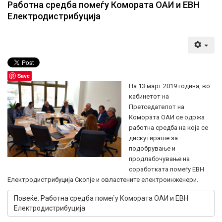
Работна средба помеѓу Комората ОАИ и ЕВН
Електродистрибуција
Save
На 13 март 2019 година, во
кабинетот на
Претседателот на
Комората ОАИ се одржа
рaботна средба на која се
дискутираше за
подобрување и
продлабочување на
соработката помеѓу ЕВН
Електродистрибуција Скопје и овластените електроинженери.
Повеќе: Работна средба помеѓу Комората ОАИ и ЕВН
Електродистрибуција