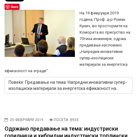
Save
На 19 февруари 2019
година, Проф. д-р Роман
Кунич, во просториите на
Комората во присуство на
70тина инженери, одржа
предавање насловено
„Напредни иновативни
супер-изолациски
материјали за енергетска
ефикасност на згради“.
Повеќе: Предавање на тема: Напредни иновативни супер-
изолациски материјали за енергетска ефикасност на...
20 ФЕВРУАРИ 2019
ПОСЕТИ: 8933
Одржано предавање на тема: индустриски
горилници и хибридни индустриски топлински