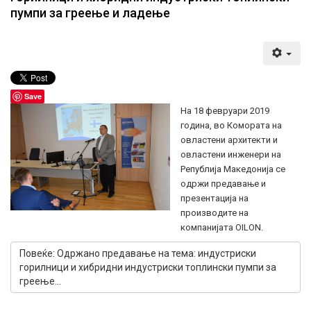
пумпи за греење и ладење
Save
На 18 февруари 2019
година, во Комората на
овластени архитекти и
овластени инженери на
Републија Македонија се
одржи предавање и
презентација на
производите на
компанијата OILON.
Повеќе: Одржано предавање на тема: индустриски
горилници и хибридни индустриски топлински пумпи за
греење...