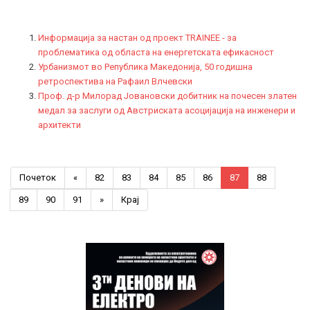
Информација за настан од проект TRAINEE - за
проблематика од областа на енергетската ефикасност
Урбанизмот во Република Македонија, 50 годишна
ретроспектива на Рафаил Влчевски
Проф. д-р Милорад Јовановски добитник на почесен златен
медал за заслуги од Австриската асоцијација на инженери и
архитекти
Почеток
«
82
83
84
85
86
87
88
89
90
91
»
Крај
Previous
Previous
Next
Next
Year
Month
Year
Month