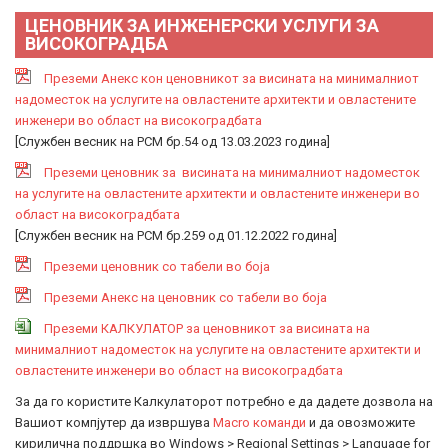
ЦЕНОВНИК ЗА ИНЖЕНЕРСКИ УСЛУГИ ЗА
ВИСОКОГРАДБА
Преземи Анекс кон ценовникот за висината на минималниот
надоместок на услугите на овластените архитекти и овластените
инженери во област на високоградбата
[Службен весник на РСМ бр.54 од 13.03.2023 година]
Преземи ценовник за висината на минималниот надоместок
на услугите на овластените архитекти и овластените инженери во
област на високоградбата
[Службен весник на РСМ бр.259 од 01.12.2022 година]
Преземи ценовник со табели во боја
Преземи Анекс на ценовник со табели во боја
Преземи КАЛКУЛАТОР за ценовникот за висината на
минималниот надоместок на услугите на овластените архитекти и
овластените инженери во област на високоградбата
За да го користите Калкулаторот потребно е да дадете дозвола на
Вашиот компјутер да извршува
Macro команди
и да овозможите
кирилична поддршка во Windows > Regional Settings > Language for