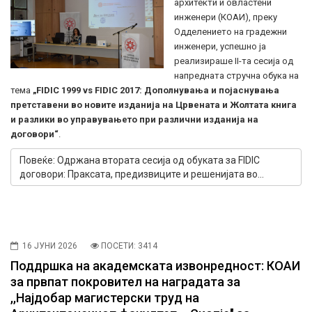
архитекти и овластени
инженери (КОАИ), преку
Одделението на градежни
инженери, успешно ја
реализираше II-та сесија од
напредната стручна обука на
тема
„FIDIC 1999 vs FIDIC 2017: Дополнувања и појаснувања
претставени во новите изданија на Црвената и Жолтата книга
и разлики во управувањето при различни изданија на
договори“
.
Повеќе: Одржана втората сесија од обуката за FIDIC
договори: Праксата, предизвиците и решенијата во...
16 ЈУНИ 2026
ПОСЕТИ: 3414
Поддршка на академската извонредност: КОАИ
за првпат покровител на наградата за
,,Најдобар магистерски труд на