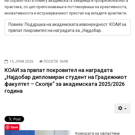
на соработката помеѓу академската заедница и професионалната
практика, со цел препознавање и поттикнување на креативноста,
иновативноста и истражувачкиот пристап кај младите архитекти.
Повеќе: Поддршка на академската извонредност: КОАИ за
првпат покровител на наградата за ,,Најдобар...
15 ЈУНИ 2026
ПОСЕТИ: 3698
КОАИ за првпат покровител на наградата
„Најдобар дипломиран студент на Градежниот
факултет – Скопје“ за академската 2025/2026
година
Save
Комората на овластени