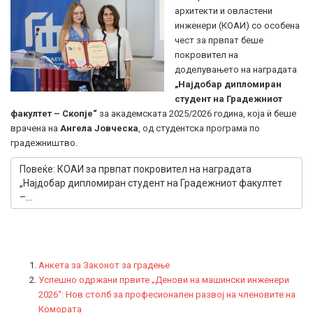
архитекти и овластени
инженери (КОАИ) со особена
чест за првпат беше
покровител на
доделувањето на наградата
„Најдобар дипломиран
студент на Градежниот
факултет – Скопје“
за академската 2025/2026 година, која ѝ беше
врачена на
Ангела Јовческа
, од студентска програма по
градежништво.
Повеќе: КОАИ за првпат покровител на наградата
„Најдобар дипломиран студент на Градежниот факултет
–...
Анкета за Законот за градење
Успешно одржани првите „Денови на машински инженери
2026“: Нов столб за професионален развој на членовите на
Комората