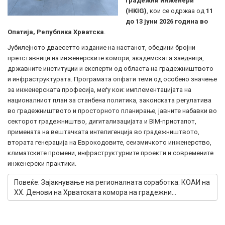
градежни инженери
(HKIG)
, кои се одржаа од
11
до 13 јуни 2026 година во
Опатија, Република Хрватска
.
Јубилејното дваесетто издание на настанот, обедини бројни
претставници на инженерските комори, академската заедница,
државните институции и експерти од областа на градежништвото
и инфраструктурата. Програмата опфати теми од особено значење
за инженерската професија, меѓу кои: имплементацијата на
националниот план за станбена политика, законската регулатива
во градежништвото и просторното планирање, јавните набавки во
секторот градежништво, дигитализацијата и BIM-пристапот,
примената на вештачката интелигенција во градежништвото,
втората генерација на Еврокодовите, сеизмичкото инженерство,
климатските промени, инфраструктурните проекти и современите
инженерски практики.
Повеќе: Зајакнување на регионалната соработка: КОАИ на
XX. Денови на Хрватската комора на градежни...