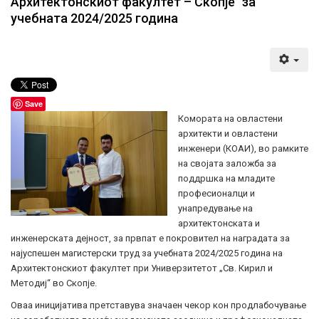
Архитектонскиот факултет – Скопје" за
учебната 2024/2025 година
Save
Комората на овластени
архитекти и овластени
инженери (КОАИ), во рамките
на својата заложба за
поддршка на младите
професионалци и
унапредување на
архитектонската и
инженерската дејност, за првпат е покровител на наградата за
најуспешен магистерски труд за учебната 2024/2025 година на
Архитектонскиот факултет при Универзитетот „Св. Кирил и
Методиј“ во Скопје.
Оваа иницијатива претставува значаен чекор кон продлабочување