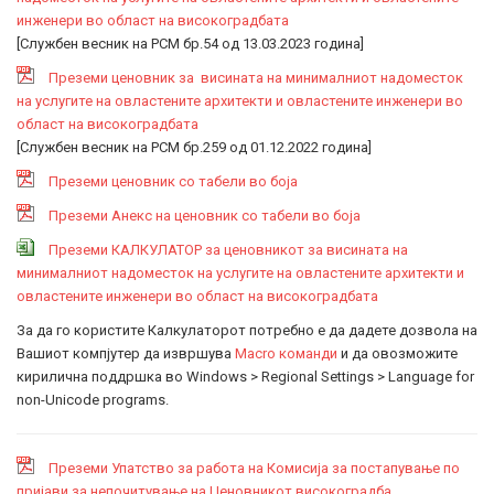
инженери во област на високоградбата
[Службен весник на РСМ бр.54 од 13.03.2023 година]
Преземи ценовник за висината на минималниот надоместок
на услугите на овластените архитекти и овластените инженери во
област на високоградбата
[Службен весник на РСМ бр.259 од 01.12.2022 година]
Преземи ценовник со табели во боја
Преземи Анекс на ценовник со табели во боја
Преземи КАЛКУЛАТОР за ценовникот за висината на
минималниот надоместок на услугите на овластените архитекти и
овластените инженери во област на високоградбата
За да го користите Калкулаторот потребно е да дадете дозвола на
Вашиот компјутер да извршува
Macro команди
и да овозможите
кирилична поддршка во Windows > Regional Settings > Language for
non-Unicode programs.
Преземи Упатство за работа на Комисија за постапување по
пријави за непочитување на Ценовникот високоградба