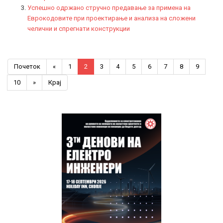
Успешно одржано стручно предавање за примена на
Еврокодовите при проектирање и анализа на сложени
челични и спрегнати конструкции
Почеток
«
1
2
3
4
5
6
7
8
9
10
»
Крај
Previous
Previous
Next
Next
Year
Month
Year
Month