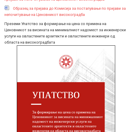
Образец за пријава до Комисија за постапување по пријави за
непочитување на Ценовникот високоградба
Преземи Упатство за формирање на цена со примена на
Ценовникот за висината на минималниот надомест за инженерски
услуги на овластените архитекти и овластените инженери од
областа на високоградбата