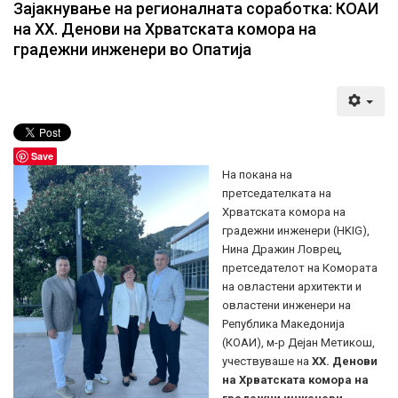
Зајакнување на регионалната соработка: КОАИ
на XX. Денови на Хрватската комора на
градежни инженери во Опатија
Save
На покана на
претседателката на
Хрватската комора на
градежни инженери (HKIG),
Нина Дражин Ловрец,
претседателот на Комората
на овластени архитекти и
овластени инженери на
Република Македонија
(КОАИ), м-р Дејан Метикош,
учествуваше на
XX. Денови
на Хрватската комора на