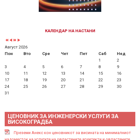
КАЛЕНДАР НА НАСТАНИ
Август 2026
Пон
Вто
Сре
Чет
Пет
Саб
Нед
1
2
3
4
5
6
7
8
9
10
11
12
13
14
15
16
17
18
19
20
21
22
23
24
25
26
27
28
29
30
31
ЦЕНОВНИК ЗА ИНЖЕНЕРСКИ УСЛУГИ ЗА
ВИСОКОГРАДБА
Преземи Анекс кон ценовникот за висината на минималниот
надоместок на услугите на овластените архитекти и овластените